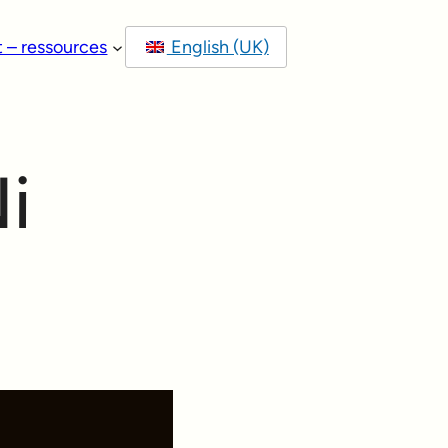
t – ressources
English (UK)
i